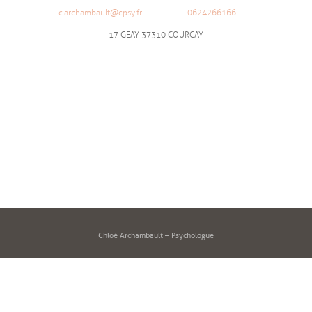
c.archambault@cpsy.fr
0624266166
17 GEAY 37310 COURCAY
Chloé Archambault – Psychologue