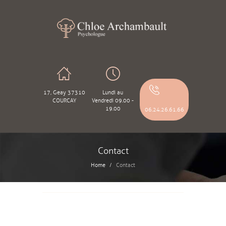
17, Geay 37310
Lundi au
COURCAY
Vendredi 09.00 -
19.00
06.24.26.61.66
Contact
Home
Contact