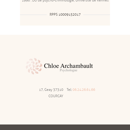
1996 : DU de psycho-criminologie, Université de Rennes
RPPS 10009152017
17, Geay 37310
Tel:
06.24.26.61.66
COURCAY